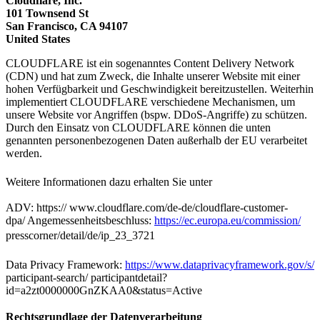
Cloudflare, Inc.
101 Townsend St
San Francisco, CA 94107
United States
CLOUDFLARE ist ein sogenanntes Content Delivery Network
(CDN) und hat zum Zweck, die Inhalte unserer Website mit einer
hohen Verfügbarkeit und Geschwindigkeit bereitzustellen. Weiterhin
implementiert CLOUDFLARE verschiedene Mechanismen, um
unsere Website vor Angriffen (bspw. DDoS-Angriffe) zu schützen.
Durch den Einsatz von CLOUDFLARE können die unten
genannten personenbezogenen Daten außerhalb der EU verarbeitet
werden.
Weitere Informationen dazu erhalten Sie unter
ADV: https:// www.cloudflare.com/de-de/cloudflare-customer-
dpa/ Angemessenheitsbeschluss:
https://ec.europa.eu/commission/
presscorner/detail/de/ip_23_3721
Data Privacy Framework:
https://www.dataprivacyframework.gov/s/
participant-search/ participantdetail?
id=a2zt0000000GnZKAA0&status=Active
Rechtsgrundlage der Datenverarbeitung