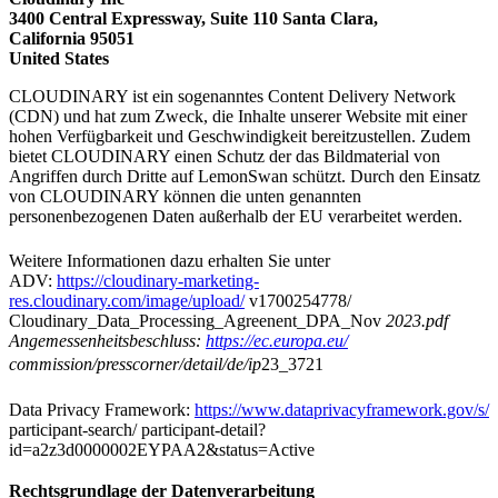
3400 Central Expressway, Suite 110 Santa Clara,
California 95051
United States
CLOUDINARY ist ein sogenanntes Content Delivery Network
(CDN) und hat zum Zweck, die Inhalte unserer Website mit einer
hohen Verfügbarkeit und Geschwindigkeit bereitzustellen. Zudem
bietet CLOUDINARY einen Schutz der das Bildmaterial von
Angriffen durch Dritte auf LemonSwan schützt. Durch den Einsatz
von CLOUDINARY können die unten genannten
personenbezogenen Daten außerhalb der EU verarbeitet werden.
Weitere Informationen dazu erhalten Sie unter
ADV:
https://cloudinary-marketing-
res.cloudinary.com/image/upload/
v1700254778/
Cloudinary_Data_Processing_Agreenent_DPA_Nov
2023.pdf
Angemessenheitsbeschluss:
https://ec.europa.eu/
commission/presscorner/detail/de/ip
23_3721
Data Privacy Framework:
https://www.dataprivacyframework.gov/s/
participant-search/ participant-detail?
id=a2z3d0000002EYPAA2&status=Active
Rechtsgrundlage der Datenverarbeitung