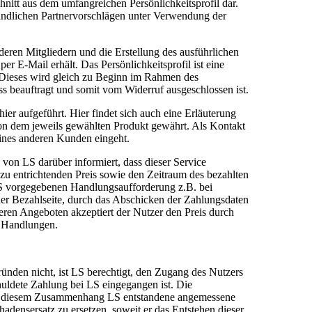
hnitt aus dem umfangreichen Persönlichkeitsprofil dar.
bindlichen Partnervorschlägen unter Verwendung der
deren Mitgliedern und die Erstellung des ausführlichen
r E-Mail erhält. Das Persönlichkeitsprofil ist eine
 Dieses wird gleich zu Beginn im Rahmen des
uss beauftragt und somit vom Widerruf ausgeschlossen ist.
hier aufgeführt. Hier findet sich auch eine Erläuterung
on dem jeweils gewählten Produkt gewährt. Als Kontakt
ines anderen Kunden eingeht.
von LS darüber informiert, dass dieser Service
 zu entrichtenden Preis sowie den Zeitraum des bezahlten
LS vorgegebenen Handlungsaufforderung z.B. bei
der Bezahlseite, durch das Abschicken der Zahlungsdaten
ren Angeboten akzeptiert der Nutzer den Preis durch
 Handlungen.
ründen nicht, ist LS berechtigt, den Zugang des Nutzers
chuldete Zahlung bei LS eingegangen ist. Die
. In diesem Zusammenhang LS entstandene angemessene
densersatz zu ersetzen, soweit er das Entstehen dieser