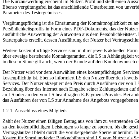
Die Kurzauswertung erscheint im Nutzer-Profil und stellt einen Aussc
Ebenso vergütungsfrei ist das anschließende Unterbreiten von unver
Parameter des Testergebnisses.
Vergütungspflichtig ist die Einräumung der Kontaktmöglichkeit zu an
Persönlichkeitsprofils in Form eines PDF-Dokuments, das der Nutzer pe
ausführliche Auswertung der Antworten aus dem Persönlichkeitstest.
Starterpakets erstellt, dessen Ausführung der Nutzer bei Vertragsschl
Weitere kostenpflichtige Services sind in ihrer jeweils aktuellen Form 
über etwaige bestehende Kontaktgarantien, die LS in Abhängigkeit v
in diesem Sinne gilt auch, wenn der Kunde auf den Kundenwunsch e
Der Nutzer wird vor dem Auswählen eines kostenpflichtigen Services 
kostenpflichtig ist. Ebenso informiert LS den Nutzer über den jeweils
Services. Der Nutzer akzeptiert den Preis durch Ausführen der von 
Bezahlung über das Internet nach Eingabe seiner Zahlungsdaten auf 
an LS oder an den von LS beauftragten E-Payment-Provider. Bei ande
das Ausführen der von LS zur Annahme des Angebots vorgegebenen
1.2.1. Ausschluss eines Mitglieds
Zahlt der Nutzer einen fälligen Betrag aus von ihm zu vertretenden G
zu den kostenpflichtigen Leistungen so lange zu sperren, bis die ges
Vertragslaufzeit bleibt durch die vorübergehende Sperre unberührt
Kosten für Storni und/oder Bankgebühren sind LS vom Nutzer als Scha