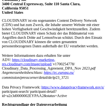
3400 Central Expressway, Suite 110 Santa Clara,
California 95051
United States
CLOUDINARY ist ein sogenanntes Content Delivery Network
(CDN) und hat zum Zweck, die Inhalte unserer Website mit einer
hohen Verfügbarkeit und Geschwindigkeit bereitzustellen. Zudem
bietet CLOUDINARY einen Schutz der das Bildmaterial von
Angriffen durch Dritte auf LemonSwan schützt. Durch den Einsatz
von CLOUDINARY können die unten genannten
personenbezogenen Daten außerhalb der EU verarbeitet werden.
Weitere Informationen dazu erhalten Sie unter
ADV:
https://cloudinary-marketing-
res.cloudinary.com/image/upload/
v1700254778/
Cloudinary_Data_Processing_Agreenent_DPA_Nov
2023.pdf
Angemessenheitsbeschluss:
https://ec.europa.eu/
commission/presscorner/detail/de/ip
23_3721
Data Privacy Framework:
https://www.dataprivacyframework.gov/s/
participant-search/ participant-detail?
id=a2z3d0000002EYPAA2&status=Active
Rechtsgrundlage der Datenverarbeitung