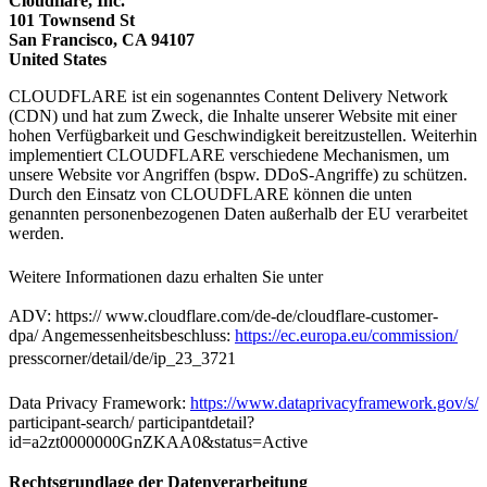
Cloudflare, Inc.
101 Townsend St
San Francisco, CA 94107
United States
CLOUDFLARE ist ein sogenanntes Content Delivery Network
(CDN) und hat zum Zweck, die Inhalte unserer Website mit einer
hohen Verfügbarkeit und Geschwindigkeit bereitzustellen. Weiterhin
implementiert CLOUDFLARE verschiedene Mechanismen, um
unsere Website vor Angriffen (bspw. DDoS-Angriffe) zu schützen.
Durch den Einsatz von CLOUDFLARE können die unten
genannten personenbezogenen Daten außerhalb der EU verarbeitet
werden.
Weitere Informationen dazu erhalten Sie unter
ADV: https:// www.cloudflare.com/de-de/cloudflare-customer-
dpa/ Angemessenheitsbeschluss:
https://ec.europa.eu/commission/
presscorner/detail/de/ip_23_3721
Data Privacy Framework:
https://www.dataprivacyframework.gov/s/
participant-search/ participantdetail?
id=a2zt0000000GnZKAA0&status=Active
Rechtsgrundlage der Datenverarbeitung