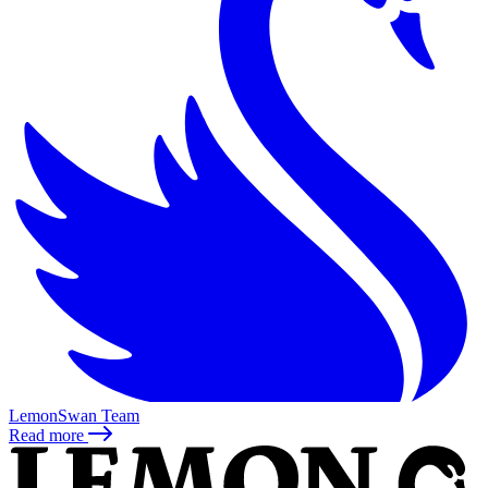
LemonSwan Team
Read more