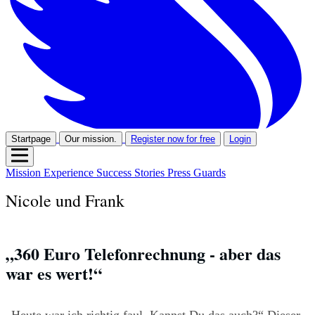
Startpage
Our mission.
Register now for free
Login
Mission
Experience
Success Stories
Press
Guards
Nicole und Frank
„360 Euro Telefonrechnung - aber das 
war es wert!“