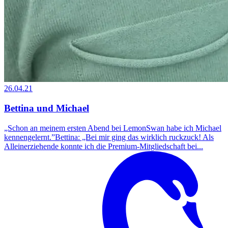
26.04.21
Bettina und Michael
„Schon an meinem ersten Abend bei LemonSwan habe ich Michael
kennengelernt.”Bettina: „Bei mir ging das wirklich ruckzuck! Als
Alleinerziehende konnte ich die Premium-Mitgliedschaft bei...