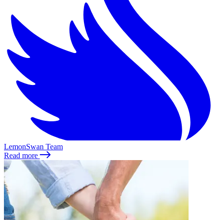
LemonSwan Team
Read more