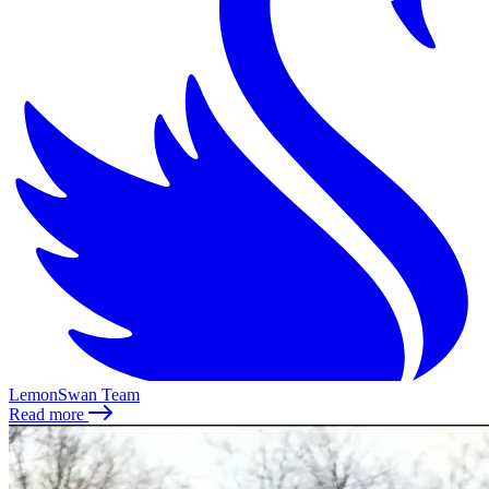
LemonSwan Team
Read more