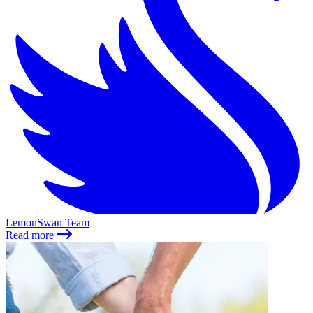
LemonSwan Team
Read more