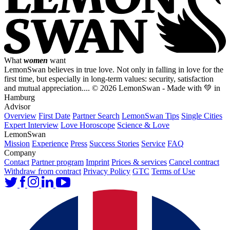
What
women
want
LemonSwan believes in true love. Not only in falling in love for the
first time, but especially in long-term values: security, satisfaction
and mutual appreciation....
© 2026 LemonSwan - Made with 💚 in
Hamburg
Advisor
Overview
First Date
Partner Search
LemonSwan Tips
Single Cities
Expert Interview
Love Horoscope
Science & Love
LemonSwan
Mission
Experience
Press
Success Stories
Service
FAQ
Company
Contact
Partner program
Imprint
Prices & services
Cancel contract
Withdraw from contract
Privacy Policy
GTC
Terms of Use