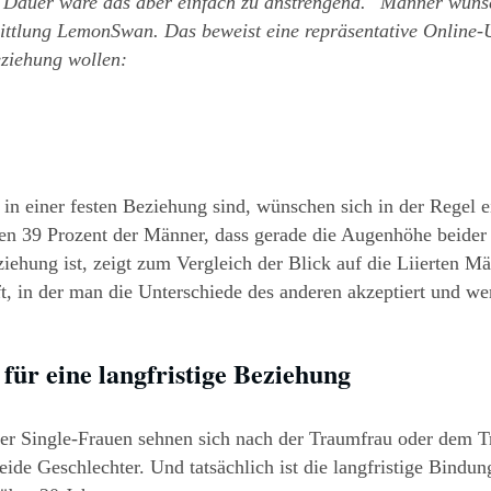
uf Dauer wäre das aber einfach zu anstrengend. "Männer wünsc
ittlung LemonSwan. Das beweist eine repräsentative Online-
eziehung wollen:
n einer festen Beziehung sind, wünschen sich in der Regel ei
en 39 Prozent der Männer, dass gerade die Augenhöhe beider i
ehung ist, zeigt zum Vergleich der Blick auf die Liierten Mä
, in der man die Unterschiede des anderen akzeptiert und werts
für eine langfristige Beziehung
er Single-Frauen sehnen sich nach der Traumfrau oder dem T
ide Geschlechter. Und tatsächlich ist die langfristige Bindun