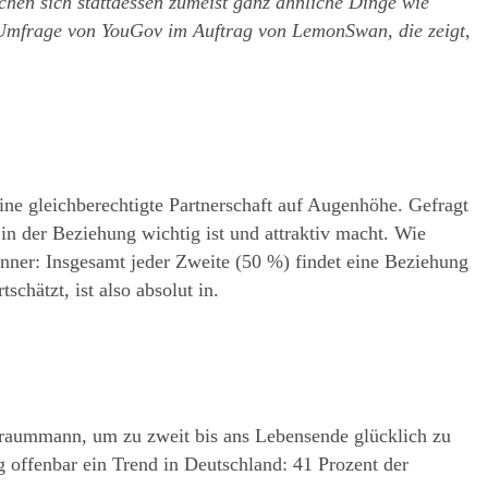
hen sich stattdessen zumeist ganz ähnliche Dinge wie 
Umfrage von YouGov im Auftrag von LemonSwan, die zeigt, 
ne gleichberechtigte Partnerschaft auf Augenhöhe. Gefragt 
n der Beziehung wichtig ist und attraktiv macht. Wie 
nner: Insgesamt jeder Zweite (50 %) findet eine Beziehung 
chätzt, ist also absolut in.
raummann, um zu zweit bis ans Lebensende glücklich zu 
g offenbar ein Trend in Deutschland: 41 Prozent der 