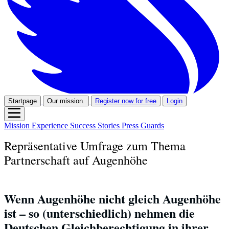
Startpage
Our mission.
Register now for free
Login
Mission
Experience
Success Stories
Press
Guards
Repräsentative Umfrage zum Thema
Partnerschaft auf Augenhöhe
Wenn Augenhöhe nicht gleich Augenhöhe 
ist – so (unterschiedlich) nehmen die 
Deutschen Gleichberechtigung in ihrer 