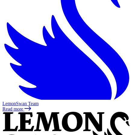
LemonSwan Team
Read more