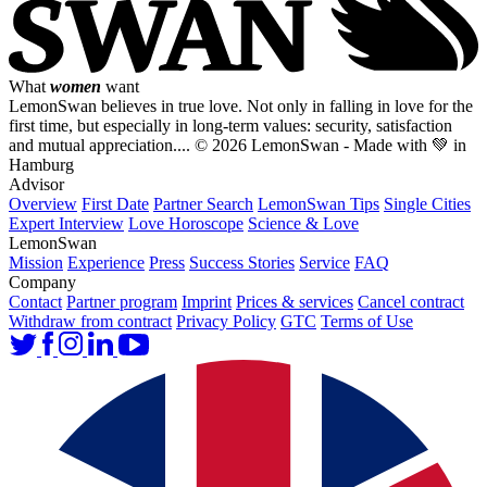
What
women
want
LemonSwan believes in true love. Not only in falling in love for the
first time, but especially in long-term values: security, satisfaction
and mutual appreciation....
© 2026 LemonSwan - Made with 💚 in
Hamburg
Advisor
Overview
First Date
Partner Search
LemonSwan Tips
Single Cities
Expert Interview
Love Horoscope
Science & Love
LemonSwan
Mission
Experience
Press
Success Stories
Service
FAQ
Company
Contact
Partner program
Imprint
Prices & services
Cancel contract
Withdraw from contract
Privacy Policy
GTC
Terms of Use