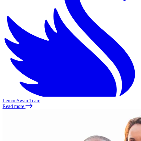
LemonSwan Team
Read more